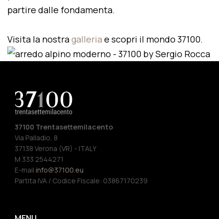
partire dalle fondamenta.
Visita la nostra
galleria
e scopri il mondo 37100.
37100 Trentasettemilacento
Via Palladio, 8
37138 Verona (VR) - ITALY
M 333 2544271
E-mail
info@37100.eu
Partita IVA / Codice Fiscale: 03867170239
MENU