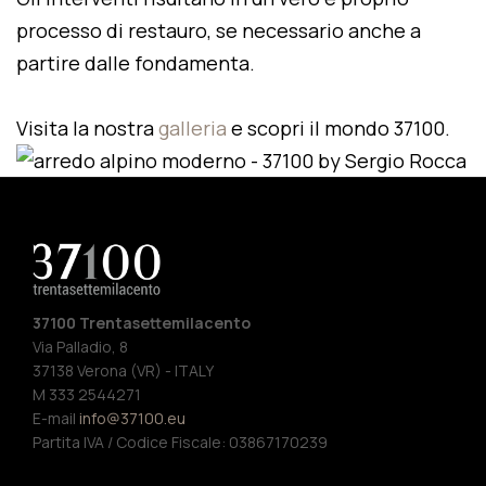
processo di restauro, se necessario anche a
partire dalle fondamenta.
Visita la nostra
galleria
e scopri il mondo 37100.
37100 Trentasettemilacento
Via Palladio, 8
37138 Verona (VR) - ITALY
M 333 2544271
E-mail
info@37100.eu
Partita IVA / Codice Fiscale: 03867170239