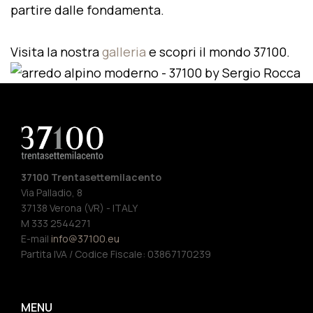
partire dalle fondamenta.
Visita la nostra
galleria
e scopri il mondo 37100.
37100 Trentasettemilacento
Via Palladio, 8
37138 Verona (VR) - ITALY
M 333 2544271
E-mail
info@37100.eu
Partita IVA / Codice Fiscale: 03867170239
MENU