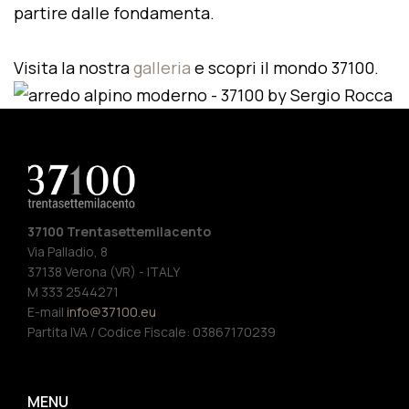
partire dalle fondamenta.
Visita la nostra
galleria
e scopri il mondo 37100.
37100 Trentasettemilacento
Via Palladio, 8
37138 Verona (VR) - ITALY
M 333 2544271
E-mail
info@37100.eu
Partita IVA / Codice Fiscale: 03867170239
MENU