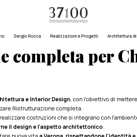
amo
Sergio Rocca
Realizzazioni e Progetti
Architettura d
e completa per Ch
hitettura e Interior Design
, con l'obiettivo di metter
lizzare Ristrutturazione completa.
i realizzare costruzioni che si integrano con l'ambien
ne il design e l'aspetto architettonico
.
rtare nuova vita
a Verona, rispettandone l'identità e 