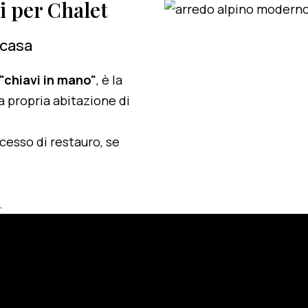
zi per Chalet
 casa
 "chiavi in mano"
, è la
a propria abitazione di
ocesso di restauro, se
.
e