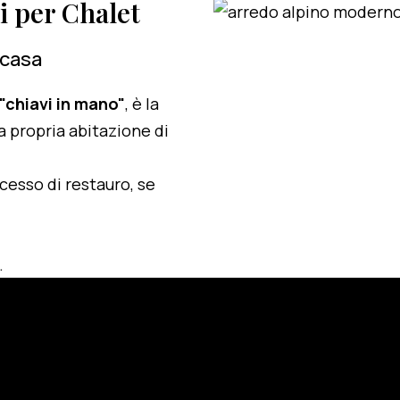
zi per Chalet
 casa
 "chiavi in mano"
, è la
a propria abitazione di
ocesso di restauro, se
.
e