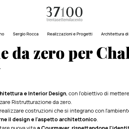
amo
Sergio Rocca
Realizzazioni e Progetti
Architettura d
e da zero per Chal
r
hitettura e Interior Design
, con l'obiettivo di metter
izzare Ristrutturazione da zero.
i realizzare costruzioni che si integrano con l'ambien
ne il design e l'aspetto architettonico
.
rtare nuova vita
a Courmayer, rispettandone l'identità