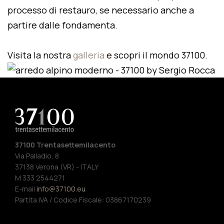
processo di restauro, se necessario anche a
partire dalle fondamenta.
Visita la nostra
galleria
e scopri il mondo 37100.
37100 Trentasettemilacento
Via Palladio, 8
37138 Verona (VR) - ITALY
M 333 2544271
E-mail
info@37100.eu
Partita IVA / Codice Fiscale: 03867170239