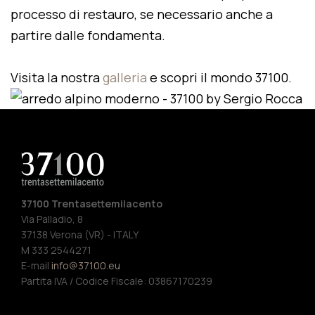
processo di restauro, se necessario anche a
partire dalle fondamenta.
Visita la nostra
galleria
e scopri il mondo 37100.
37100 Trentasettemilacento
Via Palladio, 8
37138 Verona (VR) - ITALY
M 333 2544271
E-mail
info@37100.eu
Partita IVA / Codice Fiscale: 03867170239