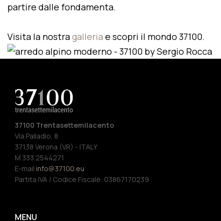
partire dalle fondamenta.
Visita la nostra
galleria
e scopri il mondo 37100.
37100 Trentasettemilacento
Via Palladio, 8
37138 Verona (VR) - ITALY
M 333 2544271
E-mail
info@37100.eu
Partita IVA / Codice Fiscale: 03867170239
MENU