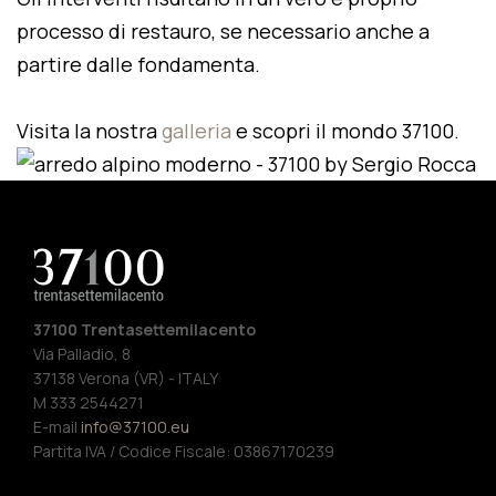
processo di restauro, se necessario anche a
partire dalle fondamenta.
Visita la nostra
galleria
e scopri il mondo 37100.
37100 Trentasettemilacento
Via Palladio, 8
37138 Verona (VR) - ITALY
M 333 2544271
E-mail
info@37100.eu
Partita IVA / Codice Fiscale: 03867170239