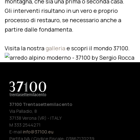
montagna, che sia una prima o seconda casa.
Gli interventi risultano in un vero e proprio
processo di restauro, se necessario anche a
partire dalle fondamenta.
Visita la nostra
galleria
e scopri il mondo 37100.
37100 Trentasettemilacento
Via Palladio, 8
37138 Verona (VR) - ITALY
M 333 2544271
E-mail
info@37100.eu
Partita IVA / Codice Fiscale: 03867170239