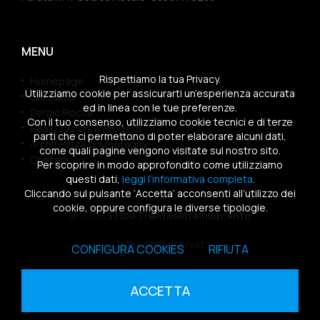
MENU
Rispettiamo la tua Privacy.
Homepage
Utilizziamo cookie per assicurarti un’esperienza accurata
Chi siamo
ed in linea con le tue preferenze.
Sergio Rocca
Con il tuo consenso, utilizziamo cookie tecnici e di terze
Realizzazioni e Progetti
parti che ci permettono di poter elaborare alcuni dati,
Architettura di Montagna
come quali pagine vengono visitate sul nostro sito.
Contatti
Per scoprire in modo approfondito come utilizziamo
questi dati,
leggi l’informativa completa
.
Cliccando sul pulsante ‘Accetta’ acconsenti all’utilizzo dei
cookie, oppure configura le diverse tipologie.
© 2026
37100 Trentasettemilacento
Tutti i diritti riservati
CONFIGURA COOKIES
RIFIUTA
Sitemap
|
Privacy Policy
|
Cookies Policy
ACCETTA
powered by