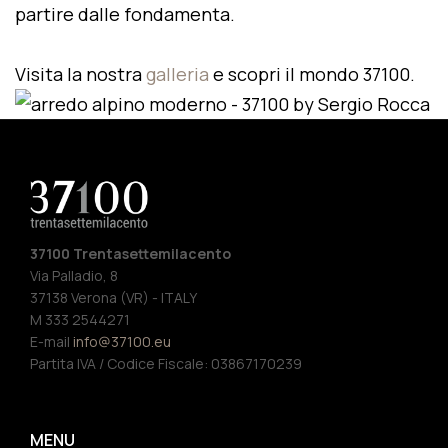
partire dalle fondamenta.
Visita la nostra
galleria
e scopri il mondo 37100.
37100 Trentasettemilacento
Via Palladio, 8
37138 Verona (VR) - ITALY
M 333 2544271
E-mail
info@37100.eu
Partita IVA / Codice Fiscale: 03867170239
MENU