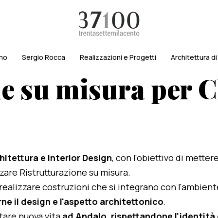
amo
Sergio Rocca
Realizzazioni e Progetti
Architettura d
e su misura per C
hitettura e Interior Design
, con l'obiettivo di metter
izzare Ristrutturazione su misura.
i realizzare costruzioni che si integrano con l'ambien
ne il design e l'aspetto architettonico
.
rtare nuova vita
ad Andalo, rispettandone l'identità e