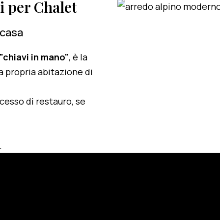
zi per Chalet
 casa
 "chiavi in mano"
, è la
a propria abitazione di
ocesso di restauro, se
.
e