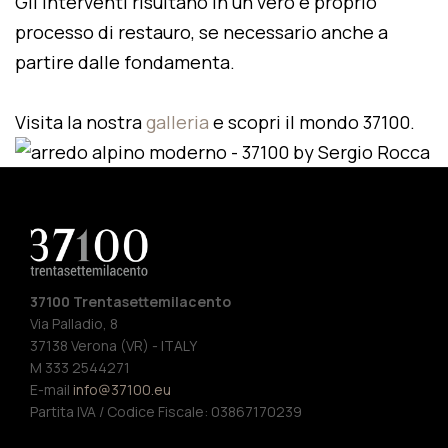
Gli interventi risultano in un vero e proprio
processo di restauro, se necessario anche a
partire dalle fondamenta.
Visita la nostra
galleria
e scopri il mondo 37100.
37100 Trentasettemilacento
Via Palladio, 8
37138 Verona (VR) - ITALY
M 333 2544271
E-mail
info@37100.eu
Partita IVA / Codice Fiscale: 03867170239