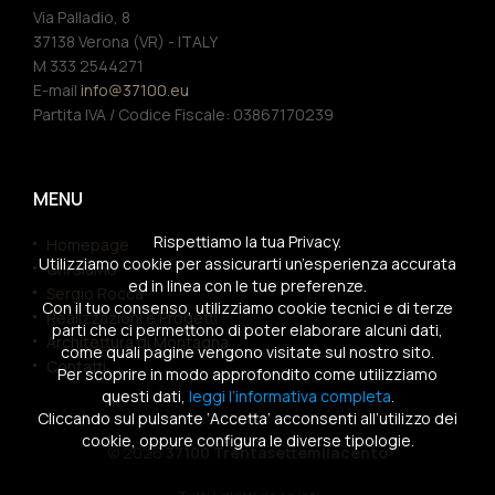
Via Palladio, 8
37138 Verona (VR) - ITALY
M 333 2544271
E-mail
info@37100.eu
Partita IVA / Codice Fiscale: 03867170239
MENU
Rispettiamo la tua Privacy.
Homepage
Utilizziamo cookie per assicurarti un’esperienza accurata
Chi siamo
ed in linea con le tue preferenze.
Sergio Rocca
Con il tuo consenso, utilizziamo cookie tecnici e di terze
Realizzazioni e Progetti
parti che ci permettono di poter elaborare alcuni dati,
Architettura di Montagna
come quali pagine vengono visitate sul nostro sito.
Contatti
Per scoprire in modo approfondito come utilizziamo
questi dati,
leggi l’informativa completa
.
Cliccando sul pulsante ‘Accetta’ acconsenti all’utilizzo dei
cookie, oppure configura le diverse tipologie.
© 2026
37100 Trentasettemilacento