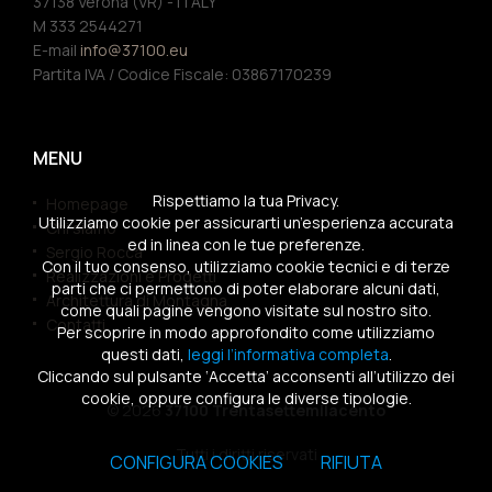
37138 Verona (VR) - ITALY
M 333 2544271
E-mail
info@37100.eu
Partita IVA / Codice Fiscale: 03867170239
MENU
Rispettiamo la tua Privacy.
Homepage
Utilizziamo cookie per assicurarti un’esperienza accurata
Chi siamo
ed in linea con le tue preferenze.
Sergio Rocca
Con il tuo consenso, utilizziamo cookie tecnici e di terze
Realizzazioni e Progetti
parti che ci permettono di poter elaborare alcuni dati,
Architettura di Montagna
come quali pagine vengono visitate sul nostro sito.
Contatti
Per scoprire in modo approfondito come utilizziamo
questi dati,
leggi l’informativa completa
.
Cliccando sul pulsante ‘Accetta’ acconsenti all’utilizzo dei
cookie, oppure configura le diverse tipologie.
© 2026
37100 Trentasettemilacento
Tutti i diritti riservati
CONFIGURA COOKIES
RIFIUTA