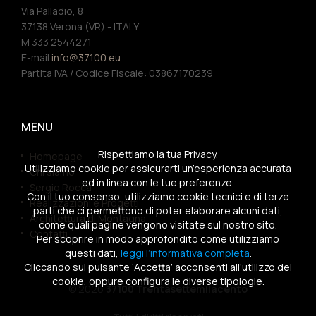
Via Palladio, 8
37138 Verona (VR) - ITALY
M 333 2544271
E-mail
info@37100.eu
Partita IVA / Codice Fiscale: 03867170239
MENU
Rispettiamo la tua Privacy.
Homepage
Utilizziamo cookie per assicurarti un’esperienza accurata
Chi siamo
ed in linea con le tue preferenze.
Sergio Rocca
Con il tuo consenso, utilizziamo cookie tecnici e di terze
Realizzazioni e Progetti
parti che ci permettono di poter elaborare alcuni dati,
Architettura di Montagna
come quali pagine vengono visitate sul nostro sito.
Contatti
Per scoprire in modo approfondito come utilizziamo
questi dati,
leggi l’informativa completa
.
Cliccando sul pulsante ‘Accetta’ acconsenti all’utilizzo dei
cookie, oppure configura le diverse tipologie.
© 2026
37100 Trentasettemilacento