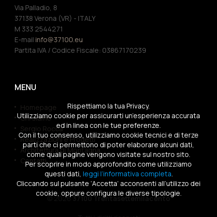
Via Palladio, 8
37138 Verona (VR) - ITALY
M 333 2544271
E-mail
info@37100.eu
Partita IVA / Codice Fiscale: 03867170239
MENU
Rispettiamo la tua Privacy.
Homepage
Utilizziamo cookie per assicurarti un’esperienza accurata
Chi siamo
ed in linea con le tue preferenze.
Sergio Rocca
Con il tuo consenso, utilizziamo cookie tecnici e di terze
Realizzazioni e Progetti
parti che ci permettono di poter elaborare alcuni dati,
Architettura di Montagna
come quali pagine vengono visitate sul nostro sito.
Contatti
Per scoprire in modo approfondito come utilizziamo
questi dati,
leggi l’informativa completa
.
Cliccando sul pulsante ‘Accetta’ acconsenti all’utilizzo dei
cookie, oppure configura le diverse tipologie.
© 2026
37100 Trentasettemilacento