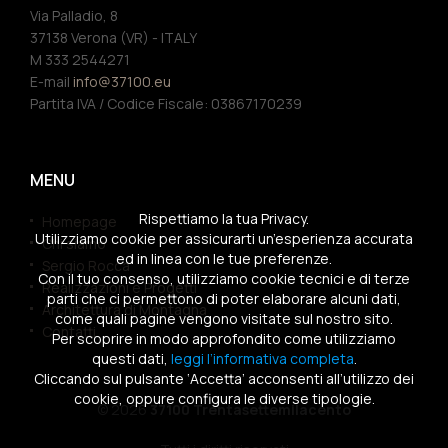
Via Palladio, 8
37138 Verona (VR) - ITALY
M 333 2544271
E-mail
info@37100.eu
Partita IVA / Codice Fiscale: 03867170239
MENU
Rispettiamo la tua Privacy.
Homepage
Utilizziamo cookie per assicurarti un’esperienza accurata
Chi siamo
ed in linea con le tue preferenze.
Sergio Rocca
Con il tuo consenso, utilizziamo cookie tecnici e di terze
Realizzazioni e Progetti
parti che ci permettono di poter elaborare alcuni dati,
Architettura di Montagna
come quali pagine vengono visitate sul nostro sito.
Contatti
Per scoprire in modo approfondito come utilizziamo
questi dati,
leggi l’informativa completa
.
Cliccando sul pulsante ‘Accetta’ acconsenti all’utilizzo dei
cookie, oppure configura le diverse tipologie.
© 2026
37100 Trentasettemilacento