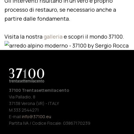
Gli interventi risultano in un vero e proprio
processo di restauro, se necessario anche a
partire dalle fondamenta.
Visita la nostra
galleria
e scopri il mondo 37100.
37100 Trentasettemilacento
Via Palladio, 8
37138 Verona (VR) - ITALY
M 333 2544271
E-mail
info@37100.eu
Partita IVA / Codice Fiscale: 03867170239