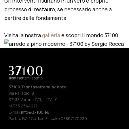
Gli interventi risultano in un vero e proprio
processo di restauro, se necessario anche a
partire dalle fondamenta.
Visita la nostra
galleria
e scopri il mondo 37100.
37100 Trentasettemilacento
Via Palladio, 8
37138 Verona (VR) - ITALY
M 333 2544271
E-mail
info@37100.eu
Partita IVA / Codice Fiscale: 03867170239