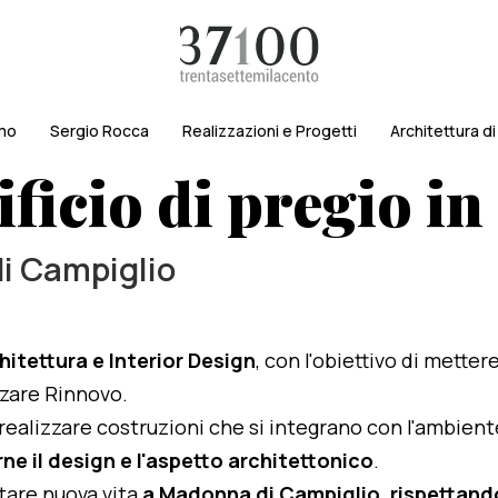
amo
Sergio Rocca
Realizzazioni e Progetti
Architettura d
ficio di pregio i
di Campiglio
hitettura e Interior Design
, con l'obiettivo di metter
izzare Rinnovo.
i realizzare costruzioni che si integrano con l'ambien
ne il design e l'aspetto architettonico
.
rtare nuova vita
a Madonna di Campiglio, rispettandon