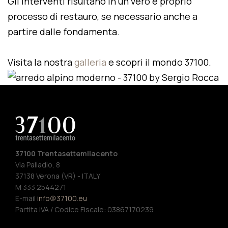
Gli interventi risultano in un vero e proprio
processo di restauro, se necessario anche a
partire dalle fondamenta.
Visita la nostra
galleria
e scopri il mondo 37100.
37100 Trentasettemilacento
Via Palladio, 8
37138 Verona (VR) - ITALY
M 333 2544271
E-mail
info@37100.eu
Partita IVA / Codice Fiscale: 03867170239