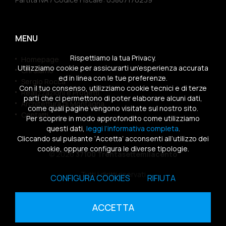
MENU
Rispettiamo la tua Privacy.
Homepage
Utilizziamo cookie per assicurarti un’esperienza accurata
Chi siamo
ed in linea con le tue preferenze.
Sergio Rocca
Con il tuo consenso, utilizziamo cookie tecnici e di terze
Realizzazioni e Progetti
parti che ci permettono di poter elaborare alcuni dati,
Architettura di Montagna
come quali pagine vengono visitate sul nostro sito.
Contatti
Per scoprire in modo approfondito come utilizziamo
questi dati,
leggi l’informativa completa
.
Cliccando sul pulsante ‘Accetta’ acconsenti all’utilizzo dei
cookie, oppure configura le diverse tipologie.
© 2026
37100 Trentasettemilacento
Tutti i diritti riservati
CONFIGURA COOKIES
RIFIUTA
Sitemap
|
Privacy Policy
|
Cookies Policy
ACCETTA
powered by