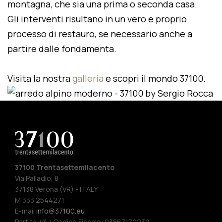
montagna, che sia una prima o seconda casa.
Gli interventi risultano in un vero e proprio
processo di restauro, se necessario anche a
partire dalle fondamenta.
Visita la nostra
galleria
e scopri il mondo 37100.
37100 Trentasettemilacento
Via Palladio, 8
37138 Verona (VR) - ITALY
M 333 2544271
E-mail
info@37100.eu
Partita IVA / Codice Fiscale: 03867170239