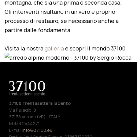
montagna, che sia una prima o seconda casa.
Gli interventi risultano in un vero e proprio
processo di restauro, se necessario anche a
partire dalle fondamenta.
Visita la nostra
galleria
e scopri il mondo 37100.
37100 Trentasettemilacento
Via Palladio, 8
37138 Verona (VR) - ITALY
M 333 2544271
E-mail
info@37100.eu
Partita IVA / Codice Fiscale: 03867170239