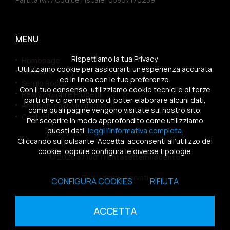
MENU
Rispettiamo la tua Privacy.
Homepage
Utilizziamo cookie per assicurarti un’esperienza accurata
Chi siamo
ed in linea con le tue preferenze.
Sergio Rocca
Con il tuo consenso, utilizziamo cookie tecnici e di terze
Realizzazioni e Progetti
parti che ci permettono di poter elaborare alcuni dati,
Architettura di Montagna
come quali pagine vengono visitate sul nostro sito.
Contatti
Per scoprire in modo approfondito come utilizziamo
questi dati,
leggi l’informativa completa
.
Cliccando sul pulsante ‘Accetta’ acconsenti all’utilizzo dei
cookie, oppure configura le diverse tipologie.
© 2026
37100 Trentasettemilacento
Tutti i diritti riservati
CONFIGURA COOKIES
RIFIUTA
Sitemap
|
Privacy Policy
|
Cookies Policy
ACCETTA
powered by