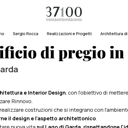
amo
Sergio Rocca
Realizzazioni e Progetti
Architettura d
ficio di pregio i
Garda
hitettura e Interior Design
, con l'obiettivo di metter
izzare Rinnovo.
i realizzare costruzioni che si integrano con l'ambien
ne il design e l'aspetto architettonico
.
rtare nuova vita
sul Lago di Garda, rispettandone l'id