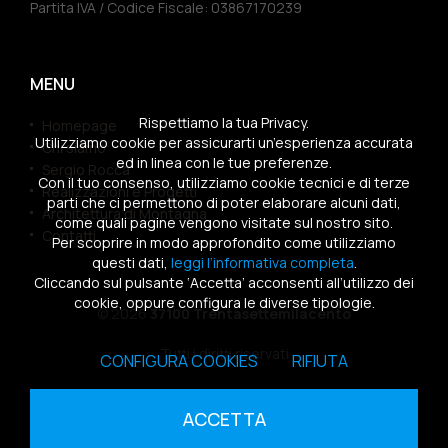
Partita IVA / Codice Fiscale: 03867170239
MENU
Rispettiamo la tua Privacy.
Homepage
Utilizziamo cookie per assicurarti un’esperienza accurata
Chi siamo
ed in linea con le tue preferenze.
Sergio Rocca
Con il tuo consenso, utilizziamo cookie tecnici e di terze
Realizzazioni e Progetti
parti che ci permettono di poter elaborare alcuni dati,
Architettura di Montagna
come quali pagine vengono visitate sul nostro sito.
Contatti
Per scoprire in modo approfondito come utilizziamo
questi dati,
leggi l’informativa completa
.
Cliccando sul pulsante ‘Accetta’ acconsenti all’utilizzo dei
cookie, oppure configura le diverse tipologie.
© 2026
37100 Trentasettemilacento
Tutti i diritti riservati
CONFIGURA COOKIES
RIFIUTA
Sitemap
|
Privacy Policy
|
Cookies Policy
ACCETTA
powered by