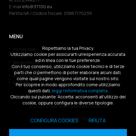
E-mail
info@37100.eu
Partita IVA / Codice Fiscale: 03867170239
MENU
Rispettiamo la tua Privacy.
Homepage
Utilizziamo cookie per assicurarti un’esperienza accurata
Chi siamo
ed in linea con le tue preferenze.
Sergio Rocca
Con il tuo consenso, utilizziamo cookie tecnici e di terze
Realizzazioni e Progetti
parti che ci permettono di poter elaborare alcuni dati,
Architettura di Montagna
come quali pagine vengono visitate sul nostro sito.
Contatti
Per scoprire in modo approfondito come utilizziamo
questi dati,
leggi l’informativa completa
.
Cliccando sul pulsante ‘Accetta’ acconsenti all’utilizzo dei
cookie, oppure configura le diverse tipologie.
© 2026
37100 Trentasettemilacento
Tutti i diritti riservati
CONFIGURA COOKIES
RIFIUTA
Sitemap
|
Privacy Policy
|
Cookies Policy