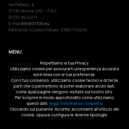
Via Palladio, 8
37138 Verona (VR) - ITALY
M 333 2544271
E-mail
info@37100.eu
Partita IVA / Codice Fiscale: 03867170239
MENU
Rispettiamo la tua Privacy.
Homepage
Utilizziamo cookie per assicurarti un’esperienza accurata
Chi siamo
ed in linea con le tue preferenze.
Sergio Rocca
Con il tuo consenso, utilizziamo cookie tecnici e di terze
Realizzazioni e Progetti
parti che ci permettono di poter elaborare alcuni dati,
Architettura di Montagna
come quali pagine vengono visitate sul nostro sito.
Contatti
Per scoprire in modo approfondito come utilizziamo
questi dati,
leggi l’informativa completa
.
Cliccando sul pulsante ‘Accetta’ acconsenti all’utilizzo dei
cookie, oppure configura le diverse tipologie.
© 2026
37100 Trentasettemilacento