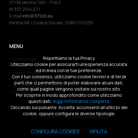
37138 Verona (VR) - ITALY
M 333 2544271
E-mail
info@37100.eu
Partita IVA / Codice Fiscale: 03867170239
MENU
Rispettiamo la tua Privacy.
Homepage
Utilizziamo cookie per assicurarti un’esperienza accurata
Chi siamo
ed in linea con le tue preferenze.
Sergio Rocca
Con il tuo consenso, utilizziamo cookie tecnici e di terze
Realizzazioni e Progetti
parti che ci permettono di poter elaborare alcuni dati,
Architettura di Montagna
come quali pagine vengono visitate sul nostro sito.
Contatti
Per scoprire in modo approfondito come utilizziamo
questi dati,
leggi l’informativa completa
.
Cliccando sul pulsante ‘Accetta’ acconsenti all’utilizzo dei
cookie, oppure configura le diverse tipologie.
© 2026
37100 Trentasettemilacento
Tutti i diritti riservati
CONFIGURA COOKIES
RIFIUTA