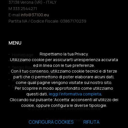
37138 Verona (VR) - ITALY
M 333 2544271
E-mail
info@37100.eu
Partita IVA / Codice Fiscale: 03867170239
MENU
Rispettiamo la tua Privacy.
Homepage
Utilizziamo cookie per assicurarti un’esperienza accurata
Chi siamo
ed in linea con le tue preferenze.
Sergio Rocca
Con il tuo consenso, utilizziamo cookie tecnici e di terze
Realizzazioni e Progetti
parti che ci permettono di poter elaborare alcuni dati,
Architettura di Montagna
come quali pagine vengono visitate sul nostro sito.
Contatti
Per scoprire in modo approfondito come utilizziamo
questi dati,
leggi l’informativa completa
.
Cliccando sul pulsante ‘Accetta’ acconsenti all’utilizzo dei
cookie, oppure configura le diverse tipologie.
© 2026
37100 Trentasettemilacento
Tutti i diritti riservati
CONFIGURA COOKIES
RIFIUTA