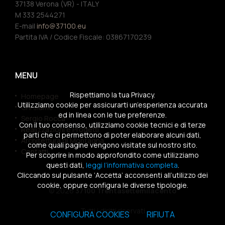
37138 Verona (VR) - ITALY
M 333 2544271
E-mail
info@37100.eu
Partita IVA / Codice Fiscale: 03867170239
MENU
Rispettiamo la tua Privacy.
Homepage
Utilizziamo cookie per assicurarti un’esperienza accurata
Chi siamo
ed in linea con le tue preferenze.
Sergio Rocca
Con il tuo consenso, utilizziamo cookie tecnici e di terze
Realizzazioni e Progetti
parti che ci permettono di poter elaborare alcuni dati,
Architettura di Montagna
come quali pagine vengono visitate sul nostro sito.
Contatti
Per scoprire in modo approfondito come utilizziamo
questi dati,
leggi l’informativa completa
.
Cliccando sul pulsante ‘Accetta’ acconsenti all’utilizzo dei
cookie, oppure configura le diverse tipologie.
© 2026
37100 Trentasettemilacento
Tutti i diritti riservati
CONFIGURA COOKIES
RIFIUTA