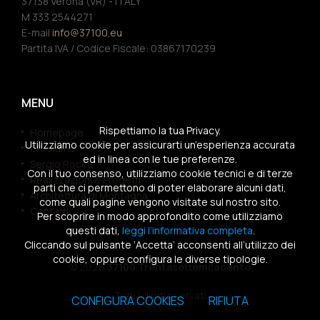
37138 Verona (VR) - ITALY
M 333 2544271
E-mail
info@37100.eu
Partita IVA / Codice Fiscale: 03867170239
MENU
Rispettiamo la tua Privacy.
Homepage
Utilizziamo cookie per assicurarti un’esperienza accurata
Chi siamo
ed in linea con le tue preferenze.
Sergio Rocca
Con il tuo consenso, utilizziamo cookie tecnici e di terze
Realizzazioni e Progetti
parti che ci permettono di poter elaborare alcuni dati,
Architettura di Montagna
come quali pagine vengono visitate sul nostro sito.
Contatti
Per scoprire in modo approfondito come utilizziamo
questi dati,
leggi l’informativa completa
.
Cliccando sul pulsante ‘Accetta’ acconsenti all’utilizzo dei
cookie, oppure configura le diverse tipologie.
© 2026
37100 Trentasettemilacento
Tutti i diritti riservati
CONFIGURA COOKIES
RIFIUTA