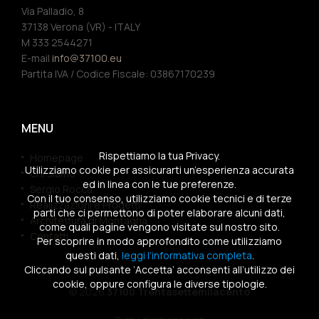
Via Palladio, 8
37138 Verona (VR) - ITALY
M 333 2544271
E-mail
info@37100.eu
Partita IVA / Codice Fiscale: 03867170239
MENU
Rispettiamo la tua Privacy.
Homepage
Utilizziamo cookie per assicurarti un’esperienza accurata
Chi siamo
ed in linea con le tue preferenze.
Sergio Rocca
Con il tuo consenso, utilizziamo cookie tecnici e di terze
Realizzazioni e Progetti
parti che ci permettono di poter elaborare alcuni dati,
Architettura di Montagna
come quali pagine vengono visitate sul nostro sito.
Contatti
Per scoprire in modo approfondito come utilizziamo
questi dati,
leggi l’informativa completa
.
Cliccando sul pulsante ‘Accetta’ acconsenti all’utilizzo dei
cookie, oppure configura le diverse tipologie.
© 2026
37100 Trentasettemilacento