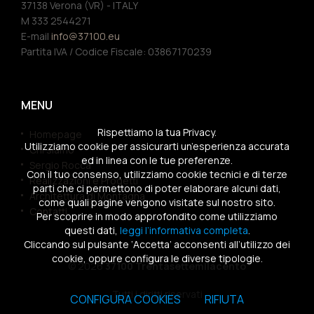
37138 Verona (VR) - ITALY
M 333 2544271
E-mail
info@37100.eu
Partita IVA / Codice Fiscale: 03867170239
MENU
Rispettiamo la tua Privacy.
Homepage
Utilizziamo cookie per assicurarti un’esperienza accurata
Chi siamo
ed in linea con le tue preferenze.
Sergio Rocca
Con il tuo consenso, utilizziamo cookie tecnici e di terze
Realizzazioni e Progetti
parti che ci permettono di poter elaborare alcuni dati,
Architettura di Montagna
come quali pagine vengono visitate sul nostro sito.
Contatti
Per scoprire in modo approfondito come utilizziamo
questi dati,
leggi l’informativa completa
.
Cliccando sul pulsante ‘Accetta’ acconsenti all’utilizzo dei
cookie, oppure configura le diverse tipologie.
© 2026
37100 Trentasettemilacento
Tutti i diritti riservati
CONFIGURA COOKIES
RIFIUTA