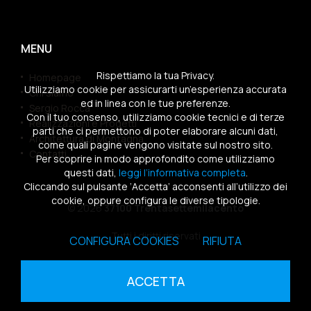
MENU
Rispettiamo la tua Privacy.
Homepage
Utilizziamo cookie per assicurarti un’esperienza accurata
Chi siamo
ed in linea con le tue preferenze.
Sergio Rocca
Con il tuo consenso, utilizziamo cookie tecnici e di terze
Realizzazioni e Progetti
parti che ci permettono di poter elaborare alcuni dati,
Architettura di Montagna
come quali pagine vengono visitate sul nostro sito.
Contatti
Per scoprire in modo approfondito come utilizziamo
questi dati,
leggi l’informativa completa
.
Cliccando sul pulsante ‘Accetta’ acconsenti all’utilizzo dei
cookie, oppure configura le diverse tipologie.
© 2026
37100 Trentasettemilacento
Tutti i diritti riservati
CONFIGURA COOKIES
RIFIUTA
Sitemap
|
Privacy Policy
|
Cookies Policy
ACCETTA
powered by