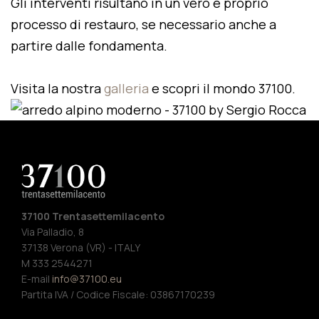
Gli interventi risultano in un vero e proprio
processo di restauro, se necessario anche a
partire dalle fondamenta.
Visita la nostra
galleria
e scopri il mondo 37100.
37100 Trentasettemilacento
Via Palladio, 8
37138 Verona (VR) - ITALY
M 333 2544271
E-mail
info@37100.eu
Partita IVA / Codice Fiscale: 03867170239