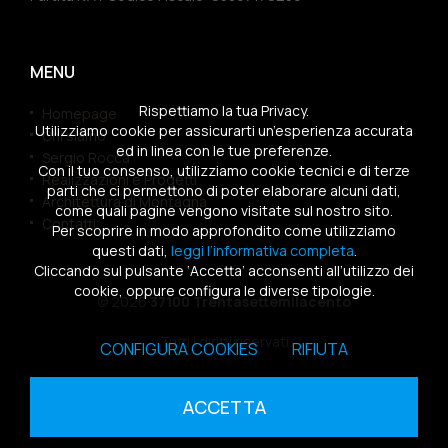
MENU
Rispettiamo la tua Privacy.
Homepage
Utilizziamo cookie per assicurarti un’esperienza accurata
Chi siamo
ed in linea con le tue preferenze.
Sergio Rocca
Con il tuo consenso, utilizziamo cookie tecnici e di terze
Realizzazioni e Progetti
parti che ci permettono di poter elaborare alcuni dati,
Architettura di Montagna
come quali pagine vengono visitate sul nostro sito.
Contatti
Per scoprire in modo approfondito come utilizziamo
questi dati,
leggi l’informativa completa
.
Cliccando sul pulsante ‘Accetta’ acconsenti all’utilizzo dei
cookie, oppure configura le diverse tipologie.
© 2026
37100 Trentasettemilacento
Tutti i diritti riservati
CONFIGURA COOKIES
RIFIUTA
Sitemap
|
Privacy Policy
|
Cookies Policy
ACCETTA
powered by