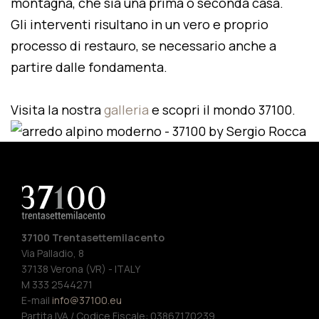
montagna, che sia una prima o seconda casa.
Gli interventi risultano in un vero e proprio
processo di restauro, se necessario anche a
partire dalle fondamenta.
Visita la nostra
galleria
e scopri il mondo 37100.
37100 Trentasettemilacento
Via Palladio, 8
37138 Verona (VR) - ITALY
M 333 2544271
E-mail
info@37100.eu
Partita IVA / Codice Fiscale: 03867170239