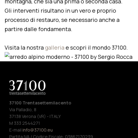
montagna, che sia una prima o seconda casa.
Gli interventi risultano in un vero e proprio
processo di restauro, se necessario anche a
partire dalle fondamenta.
Visita la nostra
galleria
e scopri il mondo 37100.
37100 Trentasettemilacento
Via Palladio, 8
37138 Verona (VR) - ITALY
M 333 2544271
E-mail
info@37100.eu
Partita IVA / Codice Fiscale: 03867170239