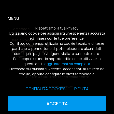
MENU
Rispettiamo la tua Privacy.
Homepage
Utilizziamo cookie per assicurarti un’esperienza accurata
Chi siamo
ed in linea con le tue preferenze.
Sergio Rocca
Con il tuo consenso, utilizziamo cookie tecnici e di terze
Realizzazioni e Progetti
parti che ci permettono di poter elaborare alcuni dati,
Architettura di Montagna
come quali pagine vengono visitate sul nostro sito.
Contatti
Per scoprire in modo approfondito come utilizziamo
questi dati,
leggi l’informativa completa
.
Cliccando sul pulsante ‘Accetta’ acconsenti all’utilizzo dei
cookie, oppure configura le diverse tipologie.
© 2026
37100 Trentasettemilacento
Tutti i diritti riservati
CONFIGURA COOKIES
RIFIUTA
Sitemap
|
Privacy Policy
|
Cookies Policy
ACCETTA
powered by