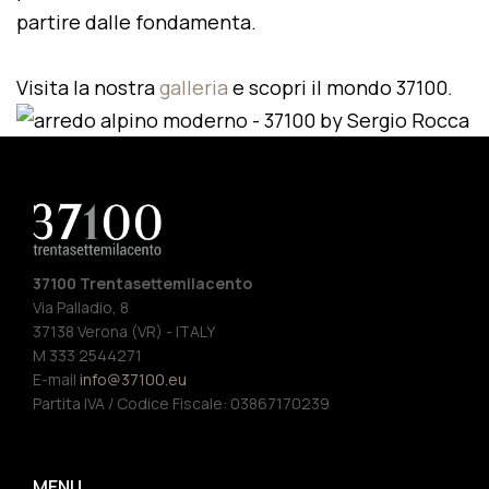
partire dalle fondamenta.
Visita la nostra
galleria
e scopri il mondo 37100.
37100 Trentasettemilacento
Via Palladio, 8
37138 Verona (VR) - ITALY
M 333 2544271
E-mail
info@37100.eu
Partita IVA / Codice Fiscale: 03867170239
MENU