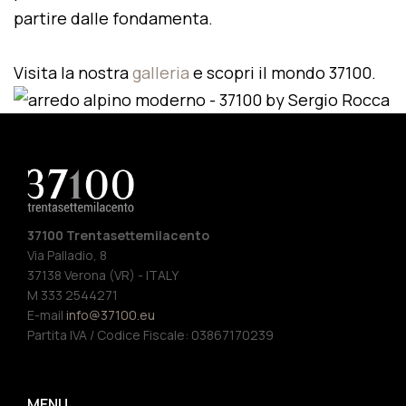
partire dalle fondamenta.
Visita la nostra
galleria
e scopri il mondo 37100.
37100 Trentasettemilacento
Via Palladio, 8
37138 Verona (VR) - ITALY
M 333 2544271
E-mail
info@37100.eu
Partita IVA / Codice Fiscale: 03867170239
MENU