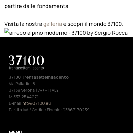
partire dalle fondamenta.
Visita la nostra
galleria
e scopri il mondo 37100.
37100 Trentasettemilacento
Via Palladio, 8
37138 Verona (VR) - ITALY
M 333 2544271
E-mail
info@37100.eu
Partita IVA / Codice Fiscale: 03867170239
MENU