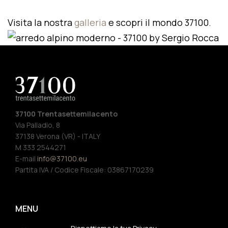
Visita la nostra
galleria
e scopri il mondo 37100.
37100 Trentasettemilacento
Via Palladio, 8
37138 Verona (VR) - ITALY
M 333 2544271
E-mail
info@37100.eu
Partita IVA / Codice Fiscale: 03867170239
MENU