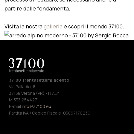
partire dalle fondamenta.
Visita la nostra
galleria
e scopri il mondo 37100.
37100 Trentasettemilacento
Via Palladio, 8
37138 Verona (VR) - ITALY
M 333 2544271
E-mail
info@37100.eu
Partita IVA / Codice Fiscale: 03867170239