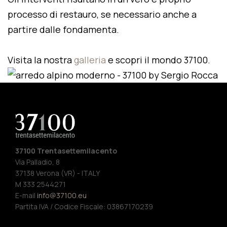
processo di restauro, se necessario anche a
partire dalle fondamenta.
Visita la nostra
galleria
e scopri il mondo 37100.
37100 Trentasettemilacento
Via Palladio, 8
37138 Verona (VR) - ITALY
M 333 2544271
E-mail
info@37100.eu
Partita IVA / Codice Fiscale: 03867170239