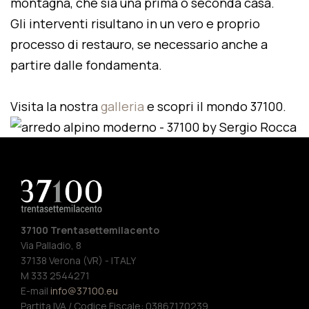
montagna, che sia una prima o seconda casa.
Gli interventi risultano in un vero e proprio
processo di restauro, se necessario anche a
partire dalle fondamenta.
Visita la nostra
galleria
e scopri il mondo 37100.
37100 Trentasettemilacento
Via Palladio, 8
37138 Verona (VR) - ITALY
M 333 2544271
E-mail
info@37100.eu
Partita IVA / Codice Fiscale: 03867170239