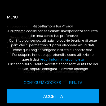
MENU
Rispettiamo la tua Privacy.
Homepage
Utilizziamo cookie per assicurarti un’esperienza accurata
Chi siamo
ed in linea con le tue preferenze.
Sergio Rocca
Con il tuo consenso, utilizziamo cookie tecnici e di terze
Realizzazioni e Progetti
parti che ci permettono di poter elaborare alcuni dati,
Architettura di Montagna
come quali pagine vengono visitate sul nostro sito.
Contatti
Per scoprire in modo approfondito come utilizziamo
questi dati,
leggi l’informativa completa
.
Cliccando sul pulsante ‘Accetta’ acconsenti all’utilizzo dei
cookie, oppure configura le diverse tipologie.
© 2026
37100 Trentasettemilacento
Tutti i diritti riservati
CONFIGURA COOKIES
RIFIUTA
Sitemap
|
Privacy Policy
|
Cookies Policy
ACCETTA
powered by