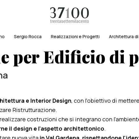
amo
Sergio Rocca
Realizzazioni e Progetti
Architettura d
e per Edificio di p
na
hitettura e Interior Design
, con l'obiettivo di metter
izzare Ristrutturazione.
i realizzare costruzioni che si integrano con l'ambien
ne il design e l'aspetto architettonico
.
rtare nuova vita
in Val Gardena, rispettandone l'ident