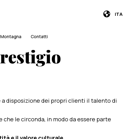
ITA
i Montagna
Contatti
restigio
e a disposizione dei propri clienti il talento di
te che le circonda, in modo da essere parte
ità e il valore culturale
.