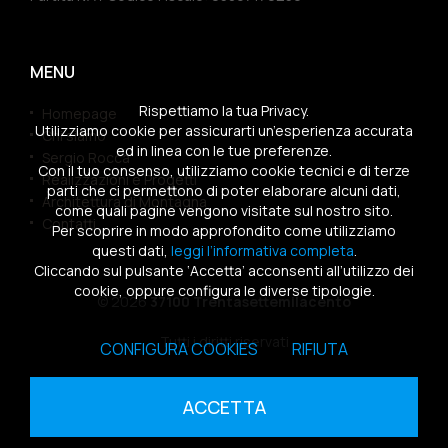
MENU
Rispettiamo la tua Privacy.
Homepage
Utilizziamo cookie per assicurarti un’esperienza accurata
Chi siamo
ed in linea con le tue preferenze.
Sergio Rocca
Con il tuo consenso, utilizziamo cookie tecnici e di terze
Realizzazioni e Progetti
parti che ci permettono di poter elaborare alcuni dati,
Architettura di Montagna
come quali pagine vengono visitate sul nostro sito.
Contatti
Per scoprire in modo approfondito come utilizziamo
questi dati,
leggi l’informativa completa
.
Cliccando sul pulsante ‘Accetta’ acconsenti all’utilizzo dei
cookie, oppure configura le diverse tipologie.
© 2026
37100 Trentasettemilacento
Tutti i diritti riservati
CONFIGURA COOKIES
RIFIUTA
Sitemap
|
Privacy Policy
|
Cookies Policy
ACCETTA
powered by