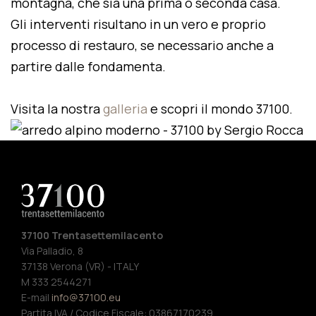
montagna, che sia una prima o seconda casa.
Gli interventi risultano in un vero e proprio
processo di restauro, se necessario anche a
partire dalle fondamenta.
Visita la nostra
galleria
e scopri il mondo 37100.
37100 Trentasettemilacento
Via Palladio, 8
37138 Verona (VR) - ITALY
M 333 2544271
E-mail
info@37100.eu
Partita IVA / Codice Fiscale: 03867170239