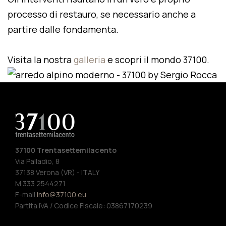
processo di restauro, se necessario anche a
partire dalle fondamenta.
Visita la nostra
galleria
e scopri il mondo 37100.
37100 Trentasettemilacento
Via Palladio, 8
37138 Verona (VR) - ITALY
M 333 2544271
E-mail
info@37100.eu
Partita IVA / Codice Fiscale: 03867170239