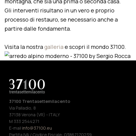
montagna, che sia una prima o seconda casa.
Gli interventi risultano in un vero e proprio
processo di restauro, se necessario anche a
partire dalle fondamenta.
Visita la nostra
galleria
e scopri il mondo 37100.
37100 Trentasettemilacento
Via Palladio, 8
37138 Verona (VR) - ITALY
M 333 2544271
E-mail
info@37100.eu
Partita IVA / Codice Fiscale: 03867170239