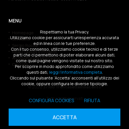
MENU
Rispettiamo la tua Privacy.
Homepage
Utilizziamo cookie per assicurarti un’esperienza accurata
Chi siamo
ed in linea con le tue preferenze.
Sergio Rocca
Con il tuo consenso, utilizziamo cookie tecnici e di terze
Realizzazioni e Progetti
parti che ci permettono di poter elaborare alcuni dati,
Architettura di Montagna
come quali pagine vengono visitate sul nostro sito.
Contatti
Per scoprire in modo approfondito come utilizziamo
questi dati,
leggi l’informativa completa
.
Cliccando sul pulsante ‘Accetta’ acconsenti all’utilizzo dei
cookie, oppure configura le diverse tipologie.
© 2026
37100 Trentasettemilacento
Tutti i diritti riservati
CONFIGURA COOKIES
RIFIUTA
Sitemap
|
Privacy Policy
|
Cookies Policy
ACCETTA
powered by